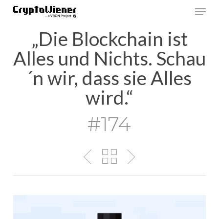
Skip
Men
to
main
„Die Blockchain ist
content
Alles und Nichts. Schau
´n wir, dass sie Alles
wird.“
#174